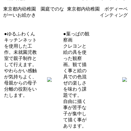
東京都内幼稚園 園庭でのな
東京都内幼稚園 ボディーペ
がーいお絵かき
インティング
●ゆるふわくん
●葉っぱの観
キッチンネット
察画
を使用した工
クレヨンと
作。未就園児教
絵の具を使
室で親子制作と
った観察
して行えます。
画。観て描
やわらかい感触
く事と絵の
が気持ちよく、
具での色混
母親からの母子
ぜの楽しさ
分離の役割をい
を味わう課
たします。
題です。
自由に描く
事が苦手な
子が集中し
て描く事が
あります。