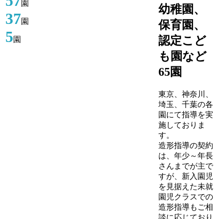
57
園
幼稚園、
37
園
保育園、
5
認定こど
園
も園など
65園
東京、神奈川、
埼玉、千葉の各
園にて指導を実
施しておりま
す。
造形指導の契約
は、年少～年長
さんまでが主で
すが、新入園児
を見据えた未就
園児クラスでの
造形指導もご相
談に応じており