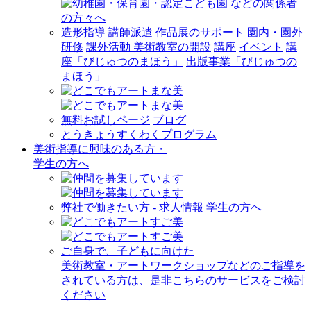
造形指導 講師派遣
作品展のサポート
園内・園外
研修
課外活動 美術教室の開設
講座
イベント
講
座「びじゅつのまほう」
出版事業「びじゅつの
まほう」
無料お試しページ
ブログ
とうきょうすくわくプログラム
美術指導に興味のある方・
学生の方へ
弊社で働きたい方 - 求人情報
学生の方へ
ご自身で、子どもに向けた
美術教室・アートワークショップなどのご指導を
されている方は、是非こちらのサービスをご検討
ください