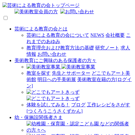
芸術による教育の会とは
芸術による教育の会について
NEWS
会社概要
こ
れまでのあゆみ
教育理念および教育方法の基礎
研究ノート
求人
情報
お問い合わせ
美術教育にご興味のある
保護者の方々
教室を探す
先生とサポーター
どこでもアート美
術館
明日への手美術展
美術教室在籍の方[ログイ
ン]
体験を試してみる！
ブログ
工作レシピをさがす
[つくろうこうさくずかん]
幼・保施設関係者さま